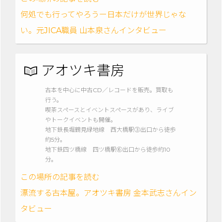
何処でも行ってやろうー日本だけが世界じゃな
い。元JICA職員 山本泉さんインタビュー
アオツキ書房
古本を中心に中古CD／レコードを販売。買取も
行う。
喫茶スペースとイベントスペースがあり、ライブ
やトークイベントも開催。
地下鉄長堀鶴見緑地線 西大橋駅③出口から徒歩
約5分。
地下鉄四ツ橋線 四ツ橋駅⑥出口から徒歩約10
分。
この場所の記事を読む
漂流する古本屋。アオツキ書房 金本武志さんイン
タビュー