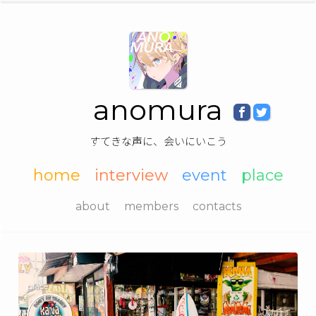
anomura
すてきな声に、会いにいこう
home
interview
event
place
about
members
contacts
place