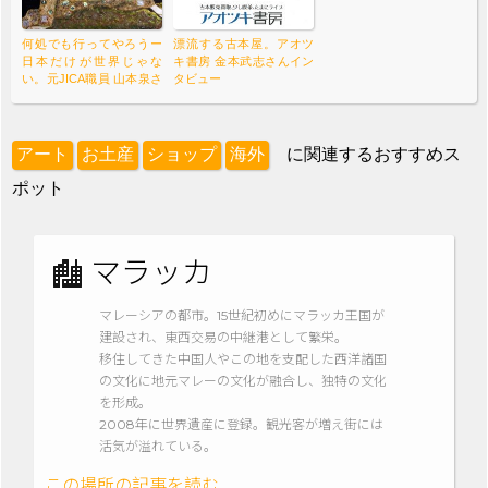
何処でも行ってやろうー
漂流する古本屋。アオツ
日本だけが世界じゃな
キ書房 金本武志さんイン
い。元JICA職員 山本泉さ
タビュー
んインタビュー
アート
お土産
ショップ
海外
に関連するおすすめス
ポット
マラッカ
マレーシアの都市。15世紀初めにマラッカ王国が
建設され、東西交易の中継港として繁栄。
移住してきた中国人やこの地を支配した西洋諸国
の文化に地元マレーの文化が融合し、独特の文化
を形成。
2008年に世界遺産に登録。観光客が増え街には
活気が溢れている。
この場所の記事を読む