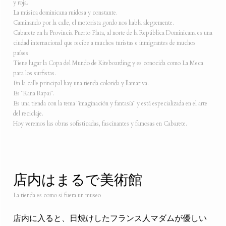
y roja.
La música dominicana ruidosa y constante.
Caminando por la calle, el motorista gordo nos habla alegremente.
Cabarete en la Provincia Puerto Plata, al norte de la República Dominicana es una
ciudad internacional que recibe a muchos turistas e inmigrantes de muchos
países.
Tiene lugar la Copa del Mundo de Kiteboarding y es conocida como La Meca
para los surfistas.
En la calle principal hay una tienda colorida y llamativa.
Es ¨Kana Rapai¨.
Es una tienda con la tema ¨imaginación y fantasía¨ y está especializada en el arte
del reciclaje.
Hoy veremos las obras sofisticadas, fascinantes y famosas en Cabarete.
店内はまるで美術館
La tienda es como si fuera un museo
店内に入ると、日焼けしたフランス人マダムが優しい