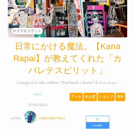
Kana Rapai
ドミニカ共和国 • プエルトプラタ県 • カバレテ
web
facebook
instagram
google maps
おすすめスポット
日常にかける魔法。【Kana
Rapai】が教えてくれた「カ
バレテスピリット」
La magia en la vida cotidiana -"Espíritu de Cabarete" de
Kana Rapai
-
place
アート
お土産
ショップ
海外
2016/05/24
writer
meGrace Tanu
0
tweet