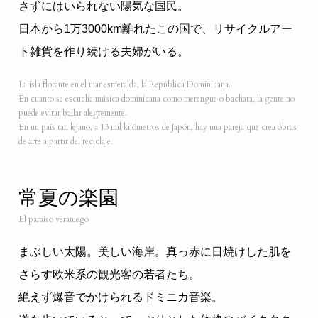
さずにはいられない陽気な国民。
日本から1万3000km離れたこの国で、リサイクルアー
ト雑貨を作り続ける夫婦がいる。
La isla flotante en el mar esmeralda, la República Dominicana.
En cuanto se escucha música dominicana como merengue o bachata, la gente no
puede evitar bailar alegremente.
En un país tan lejano, a 13 mil kilómetros de Japón, hay una pareja que crea obras
de arte a partir del reciclaje.
常夏の楽園
El paraíso veraniego
まぶしい太陽。美しい海岸。真っ赤に日焼けした肌を
さらす欧米系の観光客の若者たち。
絶えず爆音でかけられるドミニカ音楽。