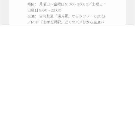
時間： 月曜日～金曜日 9:00 - 20:00／土曜日・
日曜日 9:00 - 22:00
交通： 台湾鉄道「瑞芳駅」からタクシーで20分
／MRT「忠孝復興駅」近くのバス停から直通バ
スで90分
この場所の記事を読む
天空の芸術空間！台湾、九份のティーハウス【九
份茶坊】
シンボパン
〒190-0012 東京都立川市曙町2-21-5
電話： 042-522-6211
時間： 7:30-18:00（lunch : 11:30-15:00）
定休日： 日曜・月曜
交通： 中央本線・青梅線・南武線「立川駅」か
ら徒歩7分