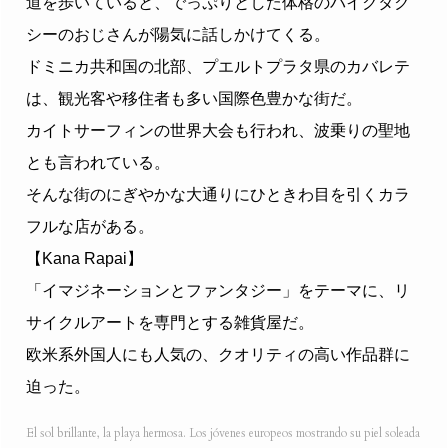
道を歩いていると、でっぷりとした体格のバイクタク
シーのおじさんが陽気に話しかけてくる。
ドミニカ共和国の北部、プエルトプラタ県のカバレテ
は、観光客や移住者も多い国際色豊かな街だ。
カイトサーフィンの世界大会も行われ、波乗りの聖地
とも言われている。
そんな街のにぎやかな大通りにひときわ目を引くカラ
フルな店がある。
【Kana Rapai】
「イマジネーションとファンタジー」をテーマに、リ
サイクルアートを専門とする雑貨屋だ。
欧米系外国人にも人気の、クオリティの高い作品群に
迫った。
El sol brillante, la playa hermosa. Los jóvenes europeos mostrando su piel soleada