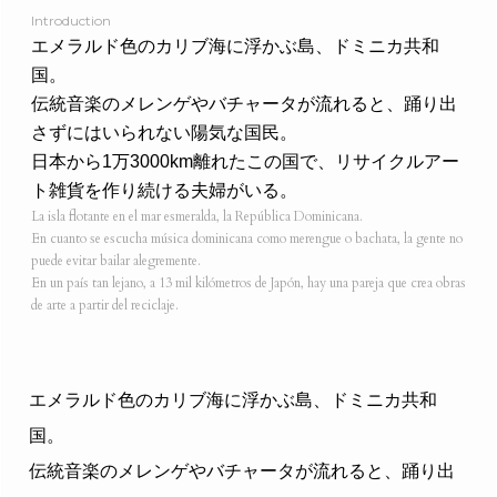
Introduction
エメラルド色のカリブ海に浮かぶ島、ドミニカ共和
国。
伝統音楽のメレンゲやバチャータが流れると、踊り出
さずにはいられない陽気な国民。
日本から1万3000km離れたこの国で、リサイクルアー
ト雑貨を作り続ける夫婦がいる。
La isla flotante en el mar esmeralda, la República Dominicana.
En cuanto se escucha música dominicana como merengue o bachata, la gente no
puede evitar bailar alegremente.
En un país tan lejano, a 13 mil kilómetros de Japón, hay una pareja que crea obras
de arte a partir del reciclaje.
エメラルド色のカリブ海に浮かぶ島、ドミニカ共和
国。
伝統音楽のメレンゲやバチャータが流れると、踊り出