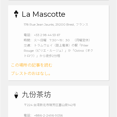
La Mascotte
178 Rue Jean Jaurès, 29200 Brest, フランス
電話： +33 2 98 44 53 67
時間： 火～日曜 7:30～19：30 （月曜定休）
交通： トラムウェイ（路上電車）の駅「Pilier
Rouge（ピリエ・ルージュ）」か「Octroi（オク
トロワ）」から徒歩2分程
この場所の記事を読む
ブレストのおはなし。
九份茶坊
〒224 台湾新北市瑞芳区基山街142号
電話： +886-2-2496-9056