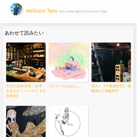
meGrace Tanu
Volunteer@Dominican Rep.
あわせて読みたい
天空の芸術空間！台湾、
ブレストのおはなし。
潜入！【平瀬酒造店】 飛
九份のティーハウス【九
騨高山で酒蔵見学！
份茶坊】