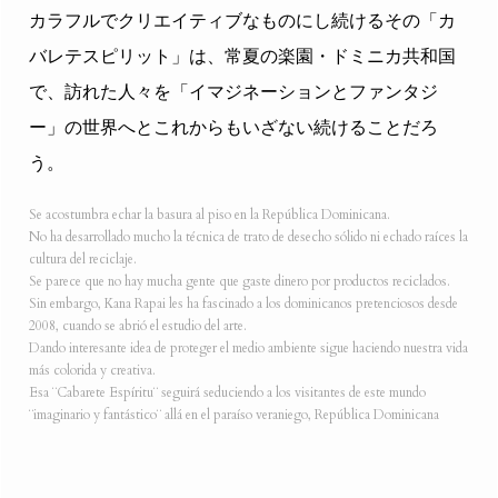
カラフルでクリエイティブなものにし続けるその「カ
バレテスピリット」は、常夏の楽園・ドミニカ共和国
で、訪れた人々を「イマジネーションとファンタジ
ー」の世界へとこれからもいざない続けることだろ
う。
Se acostumbra echar la basura al piso en la República Dominicana.
No ha desarrollado mucho la técnica de trato de desecho sólido ni echado raíces la
cultura del reciclaje.
Se parece que no hay mucha gente que gaste dinero por productos reciclados.
Sin embargo, Kana Rapai les ha fascinado a los dominicanos pretenciosos desde
2008, cuando se abrió el estudio del arte.
Dando interesante idea de proteger el medio ambiente sigue haciendo nuestra vida
más colorida y creativa.
Esa ¨Cabarete Espíritu¨ seguirá seduciendo a los visitantes de este mundo
¨imaginario y fantástico¨ allá en el paraíso veraniego, República Dominicana