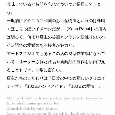
吟味していると時間を忘れてついつい長居してしま
う。
一般的にドミニカ共和国のお土産物屋というのは薄暗
くほこりっぽいイメージだが、【Kana Rapai】の店内
は明るく、何より店主の笑顔とフランス語訛りのスペ
イン語での愛嬌のある接客が魅力だ。
アートスタジオでもあるこの店の奥は作業場になって
いて、オーダーされた商品や新商品の制作を店内で見
ることもでき、非常に面白い。
店主たちのこだわりは「日常の中での新しいクリエイ
ティブ」「100％ハンドメイド」「100％の愛情」。
Al entrar en la tienda, una francesa nos da la bienvenida con una tierna sonrisa.
Ella es la dueña y artista que crea las obras.
Dentro de la tienda hay varios productos.
Las carteras hechas con cartónes de leche o de la bolsas de café o arroz, etc.