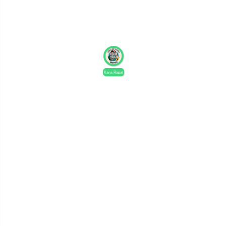
電話： 052-269-3113
時間： 12:00〜19:00 ＊定休日は毎週火曜日と
水曜日（祝日によって変更する場合もあり）
交通： 地下鉄鶴舞線「大須観音駅」から徒歩10
分。
この場所の記事を読む
Kana Rapai
祝22周年！愛知、大須のセレクトショップ【The
Other】
あめの俵屋 本店
〒920-0844 石川県金沢市小橋町2-4
電話： 076-252-2079
交通： JR金沢駅から徒歩20分。金沢駅発着の周
遊バスのバス停「小橋」もしくは「小橋町」で下
車すれば徒歩3分