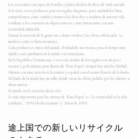
Los accesorios con tapas de botellas y platos hechos de disco de vinil curvado.
A la vista, estos productos parecen regalos elegantes, pero, mirándolos bien,
comprobamos cómo cambia y renueva los desechos y residuos de nuestra vida
cotidiana y los convierte en objetos nuevos y muy interesantes con una
creatividad admirable.
Llaman la atención de la gente sus colores vívidos y las obras sofisticadas. La
tienda es como si fuera un museo.
Cada producto es único del mundo. Echándoles un vistazo, pasa el tiempo muy
rápido y nos quedamos en la tienda con entusiasmo.
En la República Dominicana, a veces las tiendas de los regalos son un poco
oscuras y polvorientas pero dentro de ¨Kana Rapai¨ siempre hay mucha claridad.
Además son muy atractivos la sonrisa y español con el acento francés de la dueña.
Al fondo de la tienda hay un taller donde crean las obras pedidas por los clientes u
obras nuevas.
Se puede ver la creación ahí en vivo.
Lo más importante para los artistas de ¨Kana Rapai¨ es ¨La creatividad en la vida
cotidiana¨, ¨100% Hecho en mano¨ y ¨Amor de 100%¨.
途上国での新しいリサイクル